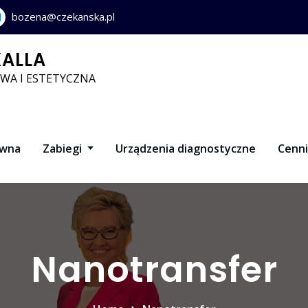
bozena@czekanska.pl
ALLA
WA I ESTETYCZNA
ówna
Zabiegi
Urządzenia diagnostyczne
Cenn
Nanotransfer