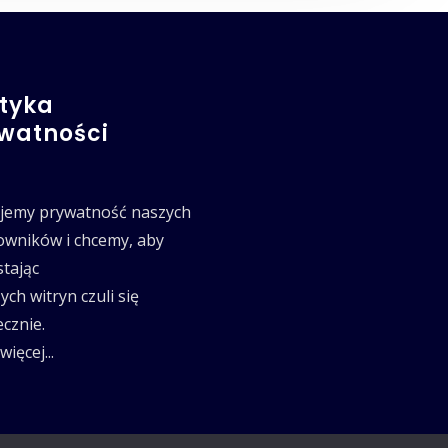
ityka
watności
jemy prywatność naszych
owników i chcemy, aby
stając
ych witryn czuli się
cznie.
więcej...